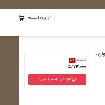
ورود | ثبت‌نام
یلوان ،
11
%
195,000
173,000
افزودن به سبد خرید