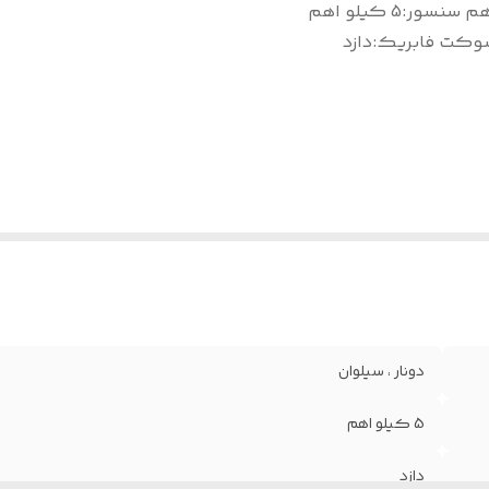
هم سنسور
:
5 کیلو اهم
وکت فابریک
:
دازد
دونار ، سیلوان
5 کیلو اهم
دازد