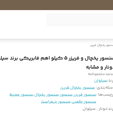
سور یخچال فریزر
سنسور یخچال و فریزر 5 کیلو اهم فابریکی برند س
ونار و مشابه
Refrigerator sens
ند:
سیلوان
سته‌بندی
:
سنسور یخچال فریزر
چسب‌ها :
سنسور فریزر
،
سنسور
،
سنسور یخچال
،
سنسور محیط
،
سنسور کمبی
،
سنسور دیفراست
ند
:
دونار ، سیلوان