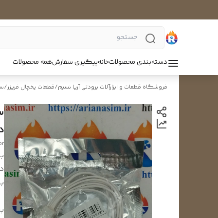
دسته‌بندی محصولات
خانه
پیگیری سفارش
همه محصولات
فروشگاه قطعات و ابزارآلات برودتی آریا نسیم
/
قطعات یخچال فریزر
/
سن
د
or
بر
د
بر
بر