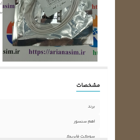
ا
س
مشخصات
برند
اهم سنسور
سوکت فابریک