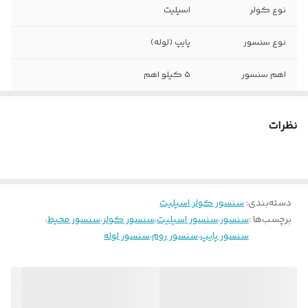
نوع کولر
اسپلیت
نوع سنسور
پایپ (لوله)
اهم سنسور
5 کیلو اهم
سوکت فابریک
دازد
نظرات
دسته‌بندی
:
سنسور کولر اسپلیت
برچسب‌ها :
سنسور
،
سنسور اسپلیت
،
سنسور کولر
،
سنسور محیط
،
سنسور پایپ
،
سنسور روم
،
سنسور لوله