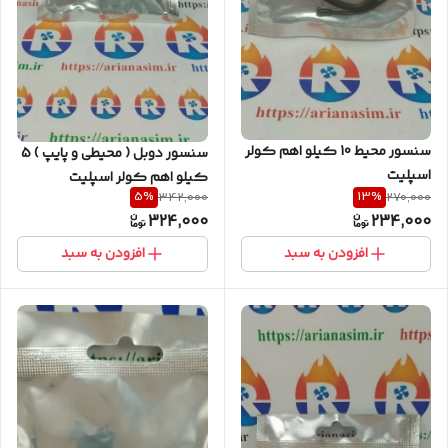
سنسور محیط 10 کیلو اهم کولر
سنسور دوبل ( محیطی و پایپ ) 5
اسپلیت
کیلو اهم کولر اسپلیت
5
%
13
%
342,000
270,000
324,000
234,000
افزودن به سبد
افزودن به سبد