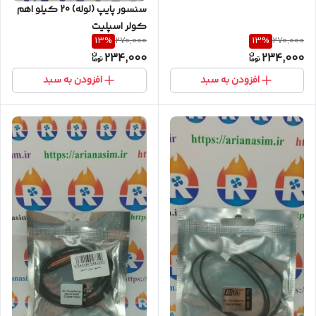
سنسور پایپ (لوله) 20 کیلو اهم
کولر اسپلیت
13
%
13
%
270,000
270,000
234,000
234,000
افزودن به سبد
افزودن به سبد