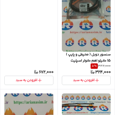
سنسور دوبل ( محیطی و پایپ )
15 کیلو اهم کولر اسپلیت
5
%
342,000
672,000
324,000
افزودن به سبد
افزودن به سبد