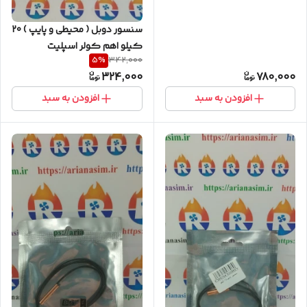
سنسور دوبل ( محیطی و پایپ ) 20
کیلو اهم کولر اسپلیت
5
%
342,000
324,000
780,000
افزودن به سبد
افزودن به سبد