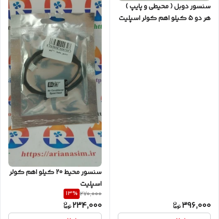
سنسور دوبل ( محیطی و پایپ )
هر دو 5 کیلو اهم کولر اسپلیت
سنسور محیط 20 کیلو اهم کولر
اسپلیت
13
%
270,000
234,000
396,000