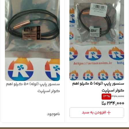
سنسور پایپ (لوله) 5 کیلو اهم
سنسور پایپ (لوله) 50 کیلو اهم
کولر اسپلیت
کولر اسپلیت
13
%
270,000
234,000
افزودن به سبد
ناموجود