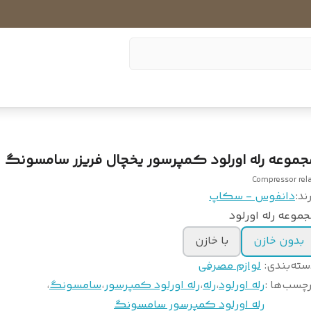
جموعه رله اورلود کمپرسور یخچال فریزر سامسونگ
Compressor rel
ند:
دانفوس - سکاپ
موعه رله اورلود
بدون خازن
با خازن
سته‌بندی
:
لوازم مصرفی
چسب‌ها :
رله اورلود
،
رله
،
رله اورلود کمپرسور
،
سامسونگ
،
رله اورلود کمپرسور سامسونگ