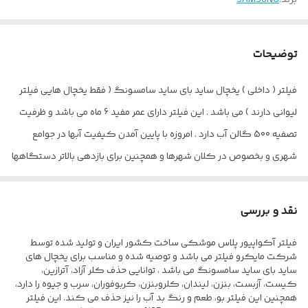
برند:
SAMSUNG
توضیحات
فیلتر ( داخلی ) یخچال ساید بای ساید سامسونگ ( فقط یخچال هایی فیلتر
لیوانی دارند ) می باشد . این فیلتر دارای عمر مفید 6 ماه می باشد و ظرفیت
تصفیه 500 گالن آب دارد . امروزه با پایین آمدن کیفیت آبها در جوامع
شهری و بخصوص در کلان شهرها و همچنین برای بازدهی بالاتر دستگاهها
و همچنین استفاده از آب مطلوب جهت آشامیدن از انواع مختلف فیلتر و
روش تصفیه آب استفاده میگردد که یکی از رایج ترین ترین دستگاهها
نقد و بررسی
یخچالهای مجهز به آبسردکن و یخساز میباشد . در این یخچالها از یک فیلتر یا
فیلتر آکواپیور پلاس موشکی ساخت کشور ایران و تولید شده توسط
چند فیلتر ( معمولا 1 فیلتر ) جهت بالابردن کیفیت آب و همچنین محافظت از
شرکت مایکرو فیلتر می باشد و توصیه شده و مناسب برای یخچال های
سیستم داخلی در مقابل رسوب استفاده میشود.
ساید بای ساید سامسونگ می باشد ، توانایی حذف کلر آزاد، آترازین،
کیست، آزبست، بنزن، لیندان، کلروبنزن، کربوفوران، سرب و جیوه را دارد،
همچنین این فیلتر بو، طعم و رنگ بد آب را نیز حذف می کند. این فیلتر