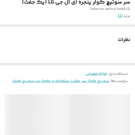
سر سوئیچ کولر پنجره ای ال جی LG (یک جفت)
Selector switch head LG
برند:
LG
نظرات
دسته‌بندی
:
لوازم مصرفی
برچسب‌ها :
سوییچ کولر
،
سر کلید سلکتوری کولر
،
سر سوییچ کولر