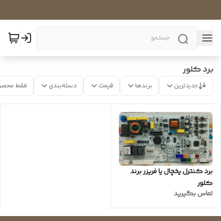
برد کلور
جدیدترین
برندها
قیمت
دسته‌بندی
فقط محصو
برد کنترل یخچال یا فریزر برند
کلور
تماس بگیرید