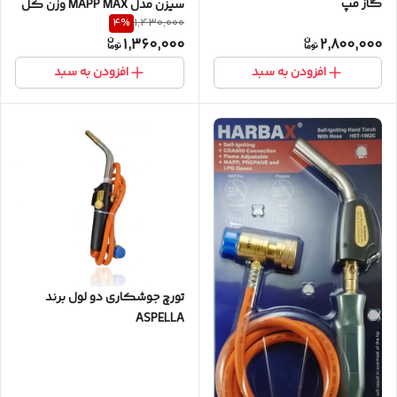
گاز مپ
سیزن مدل MAPP MAX وزن کل
4
%
1,430,000
850 گرم
1,360,000
2,800,000
افزودن به سبد
افزودن به سبد
تورچ جوشکاری دو لول برند
ASPELLA