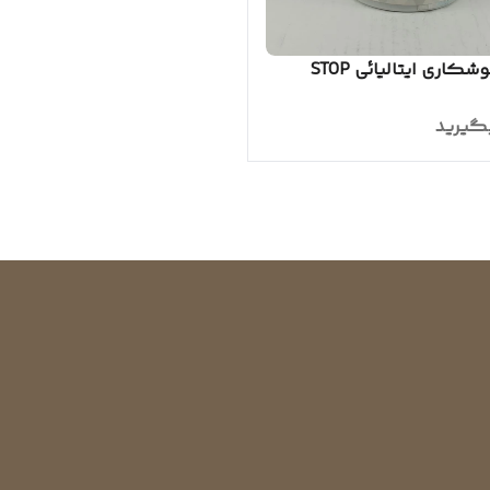
خمیر جوشکاری ایتالیائی STOP
گیرید