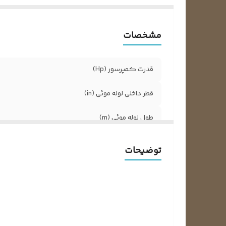
مشخصات
قدرت کمپرسور (Hp)
قطر داخلی لوله موئی (in)
طول لوله موئی (m)
رنگ برچسب
توضیحات
برند