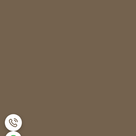
است.
شار زیاد در کندانسور نیز تقطیر شود. از بین چند
م‌های تبرید با ظرفیت بالا مانند سردخانه‌ها و چیلرها