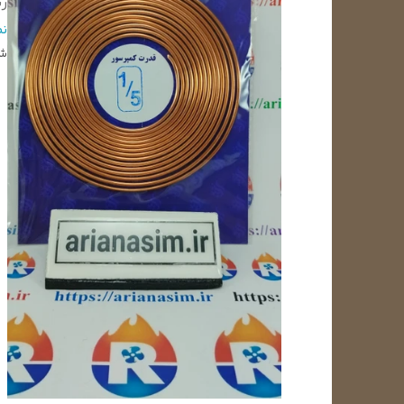
ر
بر
ن
شن