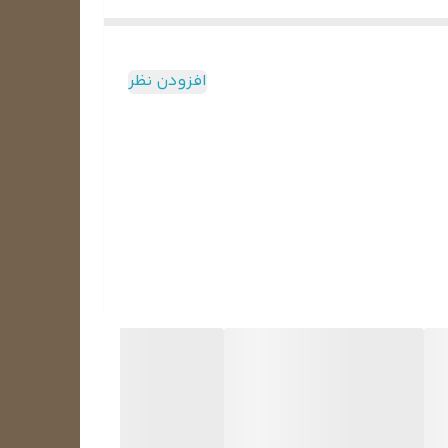
افزودن نظر
قدرت کمپرسور (Hp)
1/6
1/8
1/4
1/5
1/3
1/3
1/2