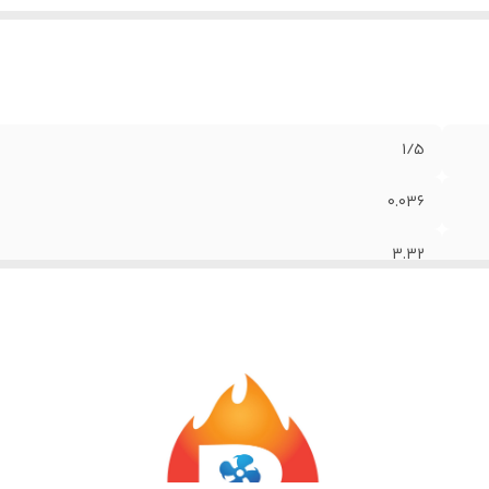
1/5
0.036
3.32
قرمز
سورین