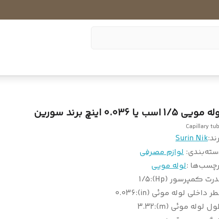
 مویی 1/5 اسب یا 0.036 اینچ برند سورین
Capillary tu
ند:
Surin Nik
سته‌بندی
:
لوازم مصرفی
چسب‌ها :
لوله مویی
رت کمپرسور (Hp)
:
1/5
ر داخلی لوله موئی (in)
:
0.036
ل لوله موئی (m)
:
3.32