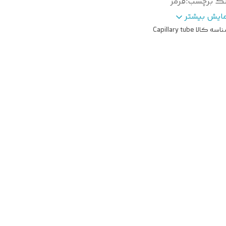
نگ برچسب
:
قرمز
ند
:
سورین
مایش بیشتر
اسه کالا
Capillary tube