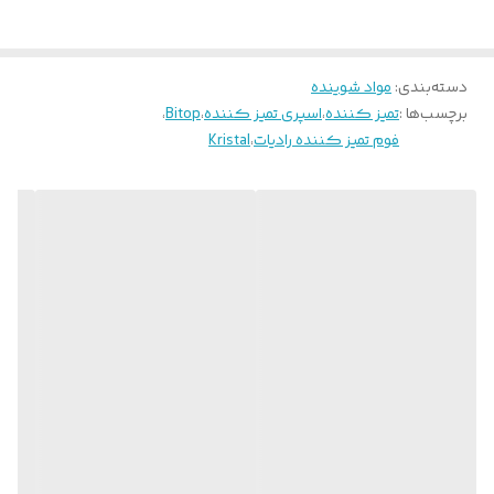
دسته‌بندی
:
مواد شوینده
برچسب‌ها :
تمیز کننده
،
اسپری تمیز کننده
،
Bitop
،
فوم تمیز کننده رادیات
،
Kristal
مشخصات کلی
دستورالعمل استفاده
ابتدا کولر گازی را در حالت سرمایش روشن نمایید تا اواپراتور (رادیاتور) به
خوبی مرطوب شود, از محصول بالا و پایین کولر اسپری کنید. بعد از این
که اسپری کل سطح را پوشانید، کولر را خاموش کنید., بعد از 15 دقیقه
کولر را روشن کنید، همزمان با عرق کردن کولر آلودگی‌ها از مسیر
خروجی آب خارج می‌شوند, پینی که در بالای اسپری کولر گازی علامت
(OPEN) حک شده است را از آن جدا کنید تا اهرم اسپری آزاد شود., دریچه