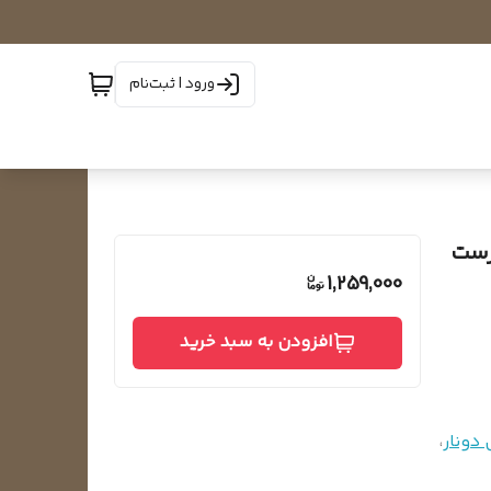
ورود | ثبت‌نام
ورست
1,259,000
افزودن به سبد خرید
دونار
،