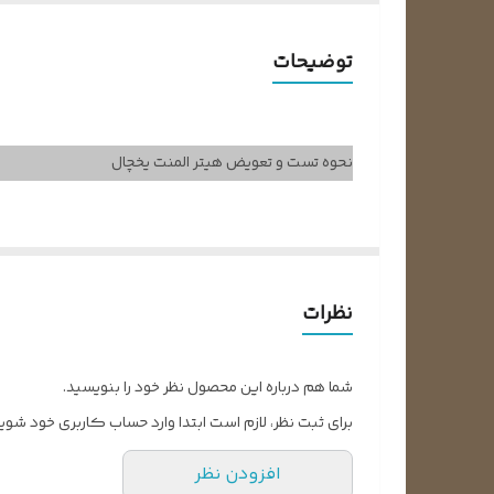
وات المنت
توضیحات
ابعاد طول و عرض
سوکت فابریک دارد
نحوه تست و تعویض هیتر المنت یخچال
ولتاژ کاری
📺
فیلم آموزشی نحوه تست هیتر المنت یخچال
یکی از معضلاتی که در یخچال‌های قدیمی وجود دارد، ایجا
نظرات
شروع به یخ‌زدن می‌کنند. حتماً تاکنون برفک زدن یخچال‌ها
همچنین این برفک‌ها عملکرد یخچال را با مشکل روبرو خ
شما هم درباره این محصول نظر خود را بنویسید.
خوشبختانه در یخچال‌های امروزی دیگر شاهد این مشکل نیست
برای ثبت نظر، لازم است ابتدا وارد حساب کاربری خود شوید
افزودن نظر