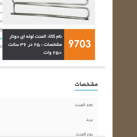
ک
بر
نو
و
ا
ن
س
شن
ول
مشخصات
کد المنت
برند
نوع المنت