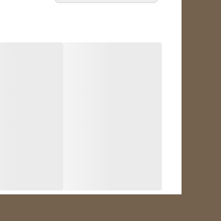
انواع هیتر المنت یخچال
هیتر المنت‌های یخچال در چهار نوع شیشه‌ای، آلومینیومی
که ابعاد بزرگ‌تری دارند، ضخامت و طول این هیترها بیشتر
گرفته می‌گیرند.