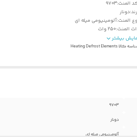
د المنت
:
۹۷03
ند
:
دونار
ع المنت
:
آلومینیومی میله ای
ات المنت
:
250 وات
بعاد طول و عرض
:
2۵ در 3۶ سانتی متر
مایش بیشتر
وکت فابریک دارد
:
بله
اسه کالا
Heating Defrost Elements
تاژ کاری
:
220 ولت
۹۷03
دونار
آلومینیومی میله ای