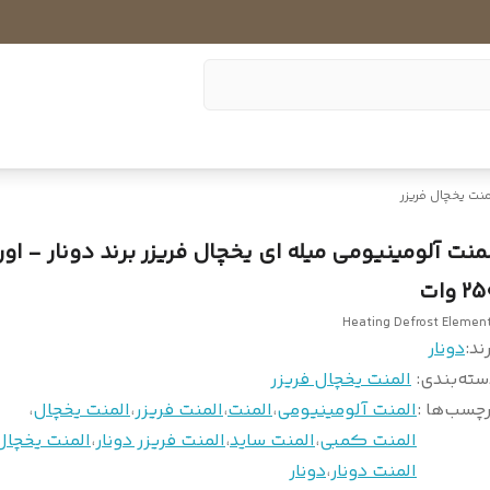
منت یخچال فریزر
لمنت آلومینیومی میله ای یخچال فریزر برند دونار - ا
2 وات
Heating Defrost Elemen
ند:
دونار
سته‌بندی
:
المنت یخچال فریزر
چسب‌ها :
المنت آلومینیومی
،
المنت
،
المنت فریزر
،
المنت یخچال
،
المنت کمبی
،
المنت ساید
،
المنت فریزر دونار
،
المنت یخچال 
المنت دونار
،
دونار