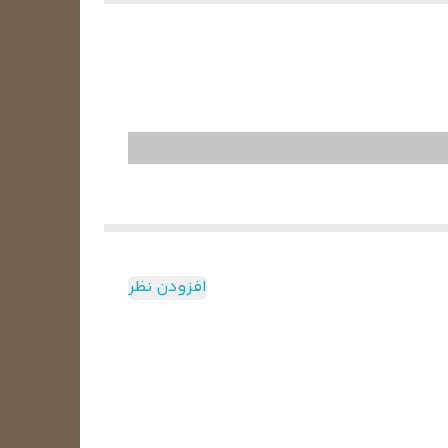
فاده می‌شود، بخار آب روی بدنه و قفسه‌های آن نشسته و
افزودن نظر
 یخچال قرار می‌گیرند.
تری را صرف کرده تا فضای داخل را خنک نگه دارد. اما
یخچال قرار نگرفته و این مانع برفک زدن می‌شود.